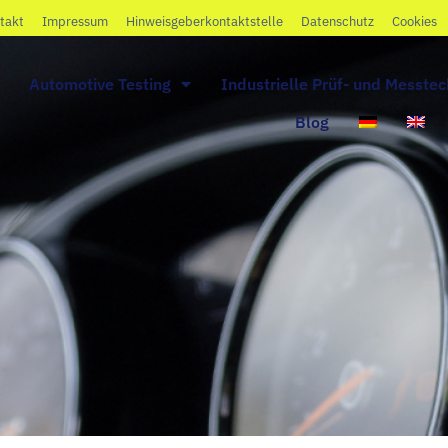
takt
Impressum
Hinweisgeberkontaktstelle
Datenschutz
Cookies
Automotive Testing
Industrielle Prüf- und Messtec
Blog